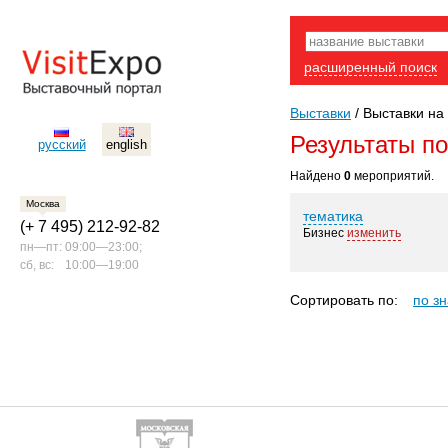
расширенный поиск
Выставки
/
Выставки на 
Результаты п
русский
english
Найдено
0
мероприятий.
Москва
тематика
(+ 7 495) 212-92-82
Бизнес
изменить
пн—пт:
09:00—23:00;
сб, вс:
10:00—19:00
Сортировать по:
по з