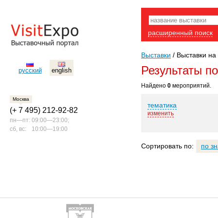
расширенный поиск
Выставки
/
Выставки на 
Результаты п
русский
english
Найдено
0
мероприятий.
Москва
тематика
(+ 7 495) 212-92-82
изменить
пн—пт:
09:00—23:00;
сб, вс:
10:00—19:00
Сортировать по:
по з