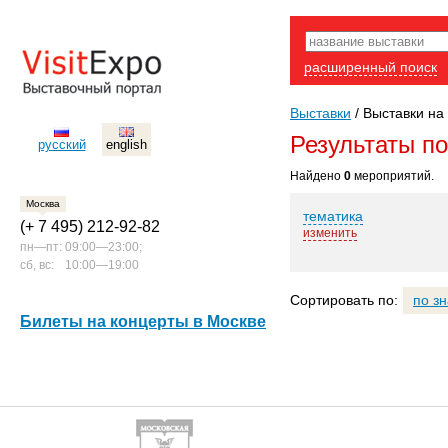
расширенный поиск
Выставки
/
Выставки на 
Результаты п
русский
english
Найдено
0
мероприятий.
Москва
тематика
(+ 7 495) 212-92-82
изменить
пн—пт:
09:00—23:00;
сб, вс:
10:00—19:00
Сортировать по:
по з
Билеты на концерты в Москве