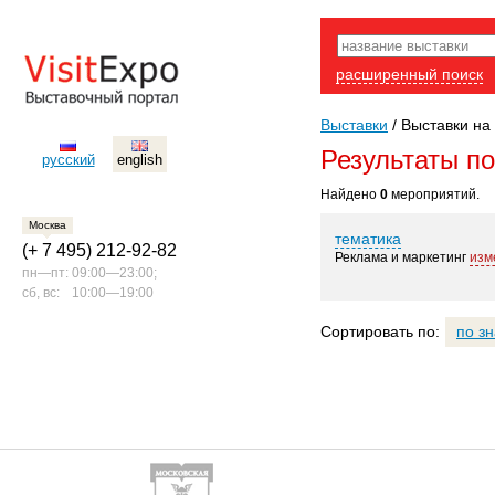
расширенный поиск
Выставки
/
Выставки на 
Результаты п
русский
english
Найдено
0
мероприятий.
Москва
тематика
(+ 7 495) 212-92-82
Реклама и маркетинг
изм
пн—пт:
09:00—23:00;
сб, вс:
10:00—19:00
Сортировать по:
по з