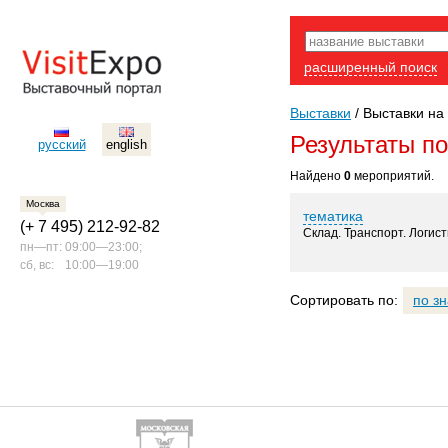
расширенный поиск
Выставки
/
Выставки на 
Результаты п
русский
english
Найдено
0
мероприятий.
Москва
тематика
(+ 7 495) 212-92-82
Склад. Транспорт. Логист
пн—пт:
09:00—23:00;
сб, вс:
10:00—19:00
Сортировать по:
по з