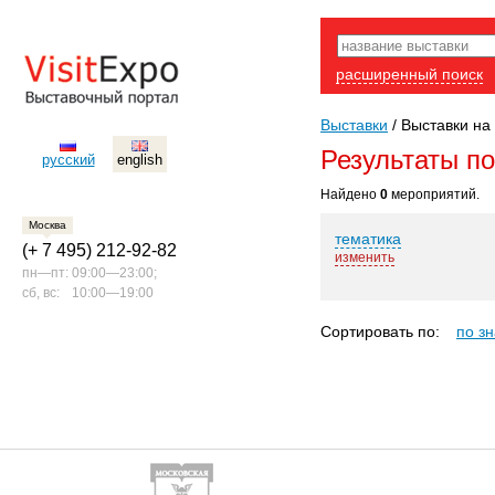
расширенный поиск
Выставки
/
Выставки на 
Результаты п
русский
english
Найдено
0
мероприятий.
Москва
тематика
(+ 7 495) 212-92-82
изменить
пн—пт:
09:00—23:00;
сб, вс:
10:00—19:00
Сортировать по:
по з