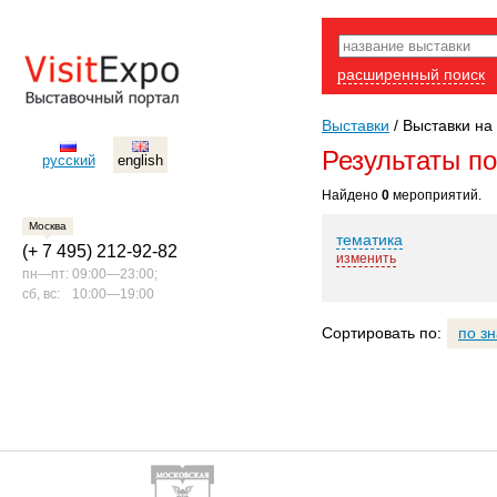
расширенный поиск
Выставки
/
Выставки на 
Результаты п
русский
english
Найдено
0
мероприятий.
Москва
тематика
(+ 7 495) 212-92-82
изменить
пн—пт:
09:00—23:00;
сб, вс:
10:00—19:00
Сортировать по:
по з