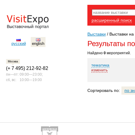
расширенный поиск
Выставки
/
Выставки на 
Результаты п
русский
english
Найдено
0
мероприятий.
Москва
тематика
(+ 7 495) 212-92-82
изменить
пн—пт:
09:00—23:00;
сб, вс:
10:00—19:00
Сортировать по:
по з