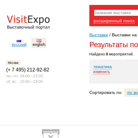
расширенный поиск
Выставки
/
Выставки на 
Результаты п
русский
english
Найдено
0
мероприятий.
Москва
тематика
(+ 7 495) 212-92-82
изменить
пн—пт:
09:00—23:00;
сб, вс:
10:00—19:00
Сортировать по:
по з