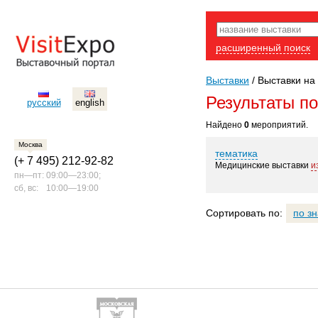
расширенный поиск
Выставки
/
Выставки на 
Результаты п
русский
english
Найдено
0
мероприятий.
Москва
тематика
(+ 7 495) 212-92-82
Медицинские выставки
и
пн—пт:
09:00—23:00;
сб, вс:
10:00—19:00
Сортировать по:
по з