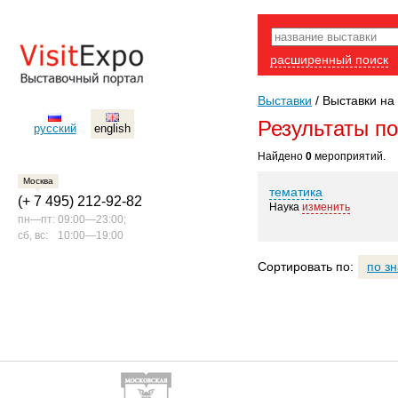
расширенный поиск
Выставки
/
Выставки на 
Результаты п
русский
english
Найдено
0
мероприятий.
Москва
тематика
(+ 7 495) 212-92-82
Наука
изменить
пн—пт:
09:00—23:00;
сб, вс:
10:00—19:00
Сортировать по:
по з