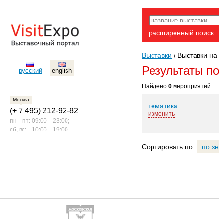
расширенный поиск
Выставки
/
Выставки на 
Результаты п
русский
english
Найдено
0
мероприятий.
Москва
тематика
(+ 7 495) 212-92-82
изменить
пн—пт:
09:00—23:00;
сб, вс:
10:00—19:00
Сортировать по:
по з