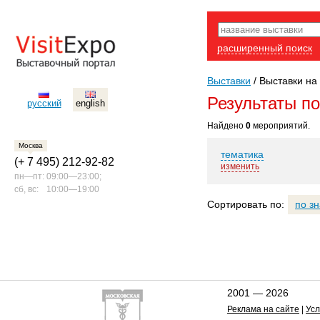
расширенный поиск
Выставки
/
Выставки на 
Результаты п
русский
english
Найдено
0
мероприятий.
Москва
тематика
(+ 7 495) 212-92-82
изменить
пн—пт:
09:00—23:00;
сб, вс:
10:00—19:00
Сортировать по:
по з
2001 — 2026
Реклама на сайте
|
Усл