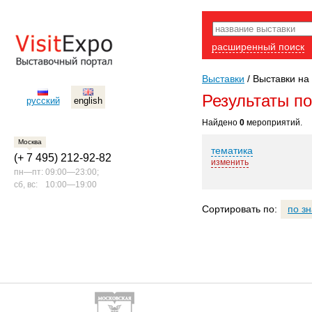
расширенный поиск
Выставки
/
Выставки на
Результаты п
русский
english
Найдено
0
мероприятий.
Москва
тематика
(+ 7 495) 212-92-82
изменить
пн—пт:
09:00—23:00;
сб, вс:
10:00—19:00
Сортировать по:
по з