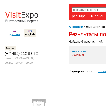
расширенный поиск
Выставки
/
Выставки на
Результаты п
русский
english
Найдено
0
мероприятий.
Москва
тематика
(+ 7 495) 212-92-82
изменить
пн—пт:
09:00—23:00;
сб, вс:
10:00—19:00
Сортировать по:
по з