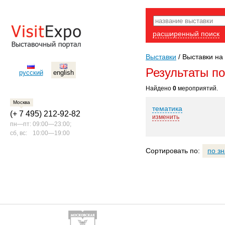
расширенный поиск
Выставки
/
Выставки на
Результаты п
русский
english
Найдено
0
мероприятий.
Москва
тематика
(+ 7 495) 212-92-82
изменить
пн—пт:
09:00—23:00;
сб, вс:
10:00—19:00
Сортировать по:
по з