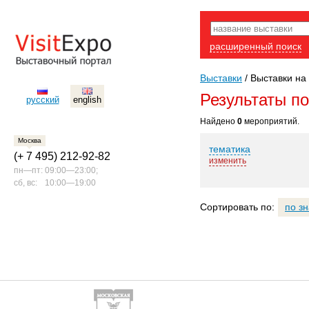
расширенный поиск
Выставки
/
Выставки на 
Результаты п
русский
english
Найдено
0
мероприятий.
Москва
тематика
(+ 7 495) 212-92-82
изменить
пн—пт:
09:00—23:00;
сб, вс:
10:00—19:00
Сортировать по:
по з