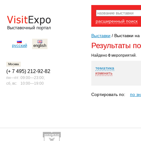
расширенный поиск
Выставки
/
Выставки на
Результаты п
русский
english
Найдено
0
мероприятий.
Москва
тематика
(+ 7 495) 212-92-82
изменить
пн—пт:
09:00—23:00;
сб, вс:
10:00—19:00
Сортировать по:
по з