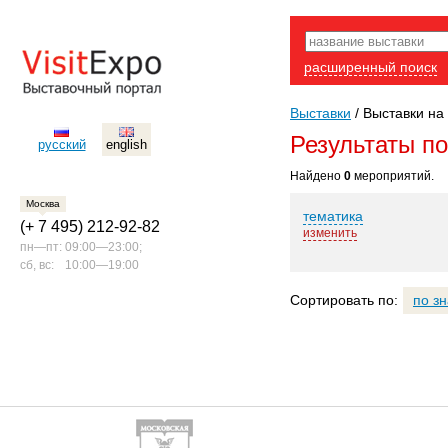
расширенный поиск
Выставки
/
Выставки на
Результаты п
русский
english
Найдено
0
мероприятий.
Москва
тематика
(+ 7 495) 212-92-82
изменить
пн—пт:
09:00—23:00;
сб, вс:
10:00—19:00
Сортировать по:
по з