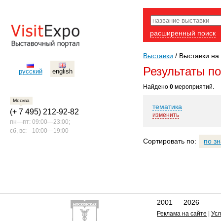
расширенный поиск
Выставки
/
Выставки на 
Результаты п
русский
english
Найдено
0
мероприятий.
Москва
тематика
(+ 7 495) 212-92-82
изменить
пн—пт:
09:00—23:00;
сб, вс:
10:00—19:00
Сортировать по:
по з
2001 — 2026
Реклама на сайте
|
Усл