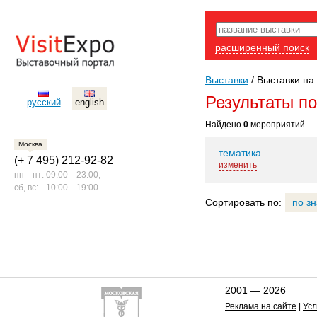
расширенный поиск
Выставки
/
Выставки на 
Результаты п
русский
english
Найдено
0
мероприятий.
Москва
тематика
(+ 7 495) 212-92-82
изменить
пн—пт:
09:00—23:00;
сб, вс:
10:00—19:00
Сортировать по:
по з
2001 — 2026
Реклама на сайте
|
Усл