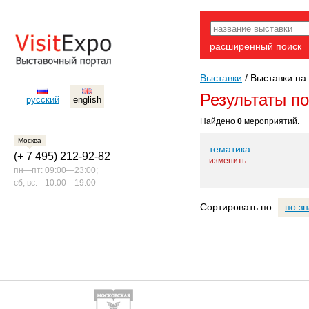
расширенный поиск
Выставки
/
Выставки на 
Результаты п
русский
english
Найдено
0
мероприятий.
Москва
тематика
(+ 7 495) 212-92-82
изменить
пн—пт:
09:00—23:00;
сб, вс:
10:00—19:00
Сортировать по:
по з