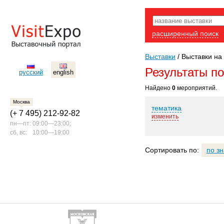
расширенный поиск
Выставки
/
Выставки на 
Результаты п
русский
english
Найдено
0
мероприятий.
Москва
тематика
(+ 7 495) 212-92-82
изменить
пн—пт:
09:00—23:00;
сб, вс:
10:00—19:00
Сортировать по:
по з