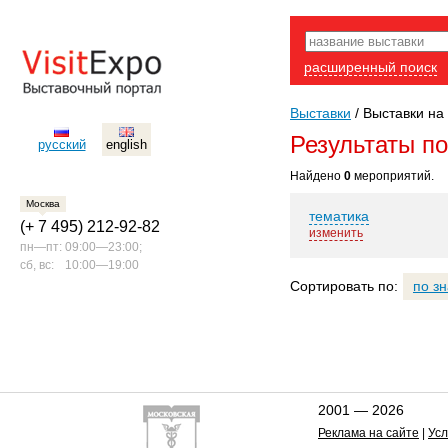
расширенный поиск
Выставки
/
Выставки на 
Результаты п
русский
english
Найдено
0
мероприятий.
Москва
тематика
(+ 7 495) 212-92-82
изменить
пн—пт:
09:00—23:00;
сб, вс:
10:00—19:00
Сортировать по:
по з
2001 — 2026
Реклама на сайте
|
Усл