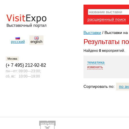
расширенный поиск
Выставки
/
Выставки на 
Результаты п
русский
english
Найдено
0
мероприятий.
Москва
тематика
(+ 7 495) 212-92-82
изменить
пн—пт:
09:00—23:00;
сб, вс:
10:00—19:00
Сортировать по:
по з