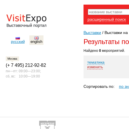
расширенный поиск
Выставки
/
Выставки на 
Результаты п
русский
english
Найдено
0
мероприятий.
Москва
тематика
(+ 7 495) 212-92-82
изменить
пн—пт:
09:00—23:00;
сб, вс:
10:00—19:00
Сортировать по:
по з