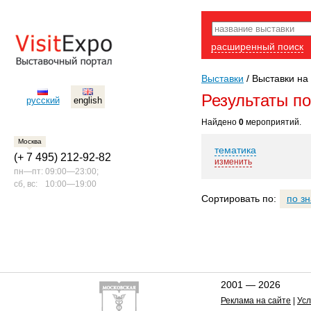
расширенный поиск
Выставки
/
Выставки на 
Результаты п
русский
english
Найдено
0
мероприятий.
Москва
тематика
(+ 7 495) 212-92-82
изменить
пн—пт:
09:00—23:00;
сб, вс:
10:00—19:00
Сортировать по:
по з
2001 — 2026
Реклама на сайте
|
Усл