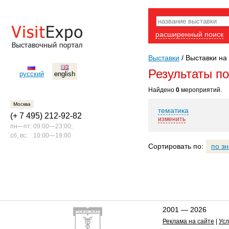
расширенный поиск
Выставки
/
Выставки на 
Результаты п
русский
english
Найдено
0
мероприятий.
Москва
тематика
(+ 7 495) 212-92-82
изменить
пн—пт:
09:00—23:00;
сб, вс:
10:00—19:00
Сортировать по:
по з
2001 — 2026
Реклама на сайте
|
Усл