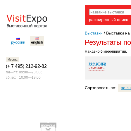
расширенный поиск
Выставки
/
Выставки на 
Результаты п
русский
english
Найдено
0
мероприятий.
Москва
тематика
(+ 7 495) 212-92-82
изменить
пн—пт:
09:00—23:00;
сб, вс:
10:00—19:00
Сортировать по:
по з