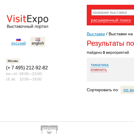
расширенный поиск
Выставки
/
Выставки на 
Результаты п
русский
english
Найдено
0
мероприятий.
Москва
тематика
(+ 7 495) 212-92-82
изменить
пн—пт:
09:00—23:00;
сб, вс:
10:00—19:00
Сортировать по:
по з